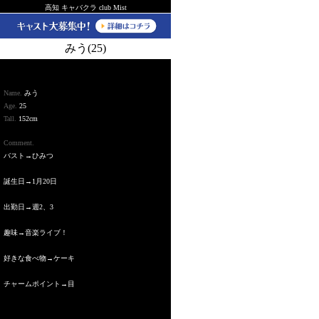
高知 キャバクラ club Mist
みう(25)
Name.
みう
Age.
25
Tall.
152cm
Comment.
バスト→ひみつ
誕生日→1月20日
出勤日→週2、3
趣味→音楽ライブ！
好きな食べ物→ケーキ
チャームポイント→目
好きな男性のタイプ→変わってる人